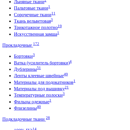
2
Льняные ткани
1
Пальтовые ткани
11
Сорочечные ткани
3
Ткань вельветовая
19
Трикотажное полотно
1
Искусственная замша
172
Прокладочные
3
Бортовки
4
Ватка (усилитель бортовки)
51
Дублерины
49
Ленты клеевые швейные
1
Материалы для подокатников
21
Материалы под вышивку
3
Температурные полоски
1
Фильцы одежные
40
Флизелины
28
Подкладочные ткани
14