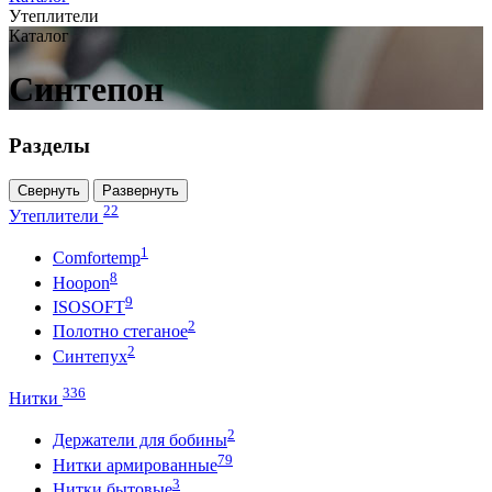
Утеплители
Каталог
Синтепон
Разделы
Свернуть
Развернуть
22
Утеплители
1
Comfortemp
8
Hoopon
9
ISOSOFT
2
Полотно стеганое
2
Синтепух
336
Нитки
2
Держатели для бобины
79
Нитки армированные
3
Нитки бытовые