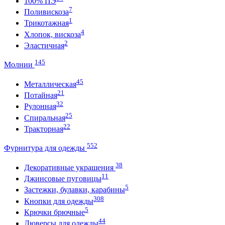
100% ПЭ
7
Поливискоза
1
Трикотажная
4
Хлопок, вискоза
2
Эластичная
145
Молнии
45
Металлическая
21
Потайная
32
Рулонная
25
Спиральная
22
Тракторная
552
Фурнитура для одежды
38
Декоративные украшения
11
Джинсовые пуговицы
5
Застежки, булавки, карабины
308
Кнопки для одежды
5
Крючки брючные
44
Люверсы для одежды