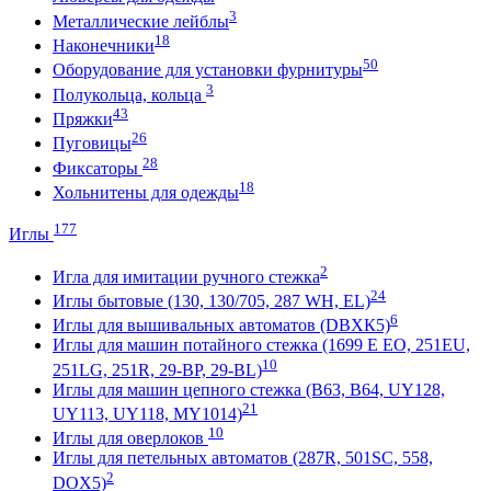
3
Металлические лейблы
18
Наконечники
50
Оборудование для установки фурнитуры
3
Полукольца, кольца
43
Пряжки
26
Пуговицы
28
Фиксаторы
18
Хольнитены для одежды
177
Иглы
2
Игла для имитации ручного стежка
24
Иглы бытовые (130, 130/705, 287 WH, EL)
6
Иглы для вышивальных автоматов (DBХК5)
Иглы для машин потайного стежка (1699 E EO, 251EU,
10
251LG, 251R, 29-BP, 29-BL)
Иглы для машин цепного стежка (В63, В64, UY128,
21
UY113, UY118, MY1014)
10
Иглы для оверлоков
Иглы для петельных автоматов (287R, 501SC, 558,
2
DOХ5)