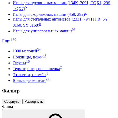
Иглы для пуговичных машин (134К, 2091, TQХ1, 29S,
5
TQX7)
2
Иглы для скорняжных машин (459, 292)
Иглы для стегальных автоматов (2331, 794 H FR, SY
6
8160, SY 8168)
93
Иглы для универсальных машин
180
Еще
34
1000 мелочей
45
Ножницы, ножи
16
Отрезы
2
Термотрансферная пленка
1
Этикетки, пломбы
27
Ярлыкодержатели
Фильтр
Свернуть
Развернуть
Фильтр