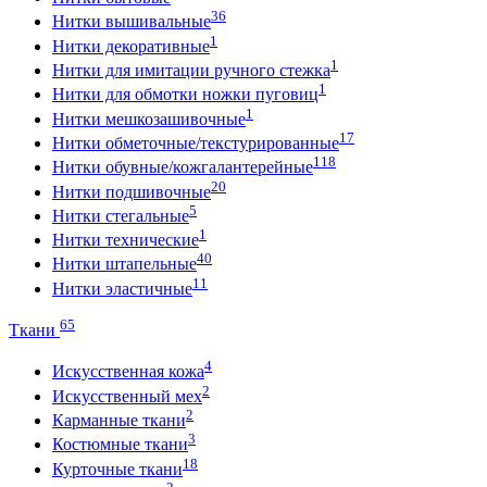
36
Нитки вышивальные
1
Нитки декоративные
1
Нитки для имитации ручного стежка
1
Нитки для обмотки ножки пуговиц
1
Нитки мешкозашивочные
17
Нитки обметочные/текстурированные
118
Нитки обувные/кожгалантерейные
20
Нитки подшивочные
5
Нитки стегальные
1
Нитки технические
40
Нитки штапельные
11
Нитки эластичные
65
Ткани
4
Искусственная кожа
2
Искусственный мех
2
Карманные ткани
3
Костюмные ткани
18
Курточные ткани