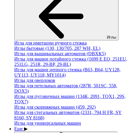
Иглы
Игла для имитации ручного стежка
Иглы бытовые (130, 130/705, 287 WH, EL)
Иглы для вышивальных автоматов (DBХК5)
Иглы для машин потайного стежка (1699 E EO, 251EU,
251LG, 251R, 29-BP, 29-BL)
Иглы для машин цепного стежка (В63, В64, UY128,
UY113, UY118, MY1014)
Иглы для оверлоков
Иглы для петельных автоматов (287R, 501SC, 558,
DOХ5)
Иглы для пуговичных машин (134К, 2091, TQХ1, 29S,
TQX7)
Иглы для скорняжных машин (459, 292)
Иглы для стегальных автоматов (2331, 794 H FR, SY
8160, SY 8168)
Иглы для универсальных машин
Еще
▶