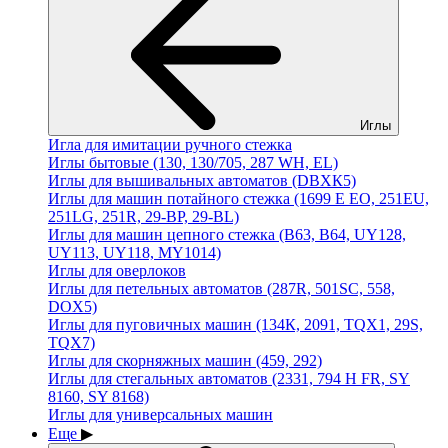
Иглы
Игла для имитации ручного стежка
Иглы бытовые (130, 130/705, 287 WH, EL)
Иглы для вышивальных автоматов (DBХК5)
Иглы для машин потайного стежка (1699 E EO, 251EU,
251LG, 251R, 29-BP, 29-BL)
Иглы для машин цепного стежка (В63, В64, UY128,
UY113, UY118, MY1014)
Иглы для оверлоков
Иглы для петельных автоматов (287R, 501SC, 558,
DOХ5)
Иглы для пуговичных машин (134К, 2091, TQХ1, 29S,
TQX7)
Иглы для скорняжных машин (459, 292)
Иглы для стегальных автоматов (2331, 794 H FR, SY
8160, SY 8168)
Иглы для универсальных машин
Еще
▶